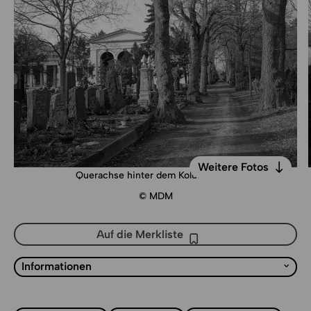
Weitere Fotos
Querachse hinter dem Kolumbarium
Weitere Fotos
© MDM
Auf die Merkliste
Auf die Merkliste
Liste mit Sprungmarken
Informationen