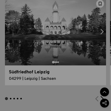
Südfriedhof Leipzig
04299 | Leipzig | Sachsen
Zum Se
Option