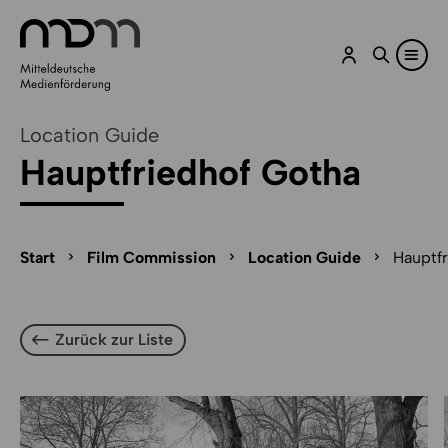
Zum Inhalt springen
Zu Optionen zum Teilen springen
Zum Cookie-Manager-Öffner springen
Zum Seitenfuß springen
Location Guide
Hauptfriedhof Gotha
Seitenpfad-Navigation überspringen
Seitenpfad
Start
Film Commission
Location Guide
Hauptfr
Zurück zur Liste
Zurück zur Liste