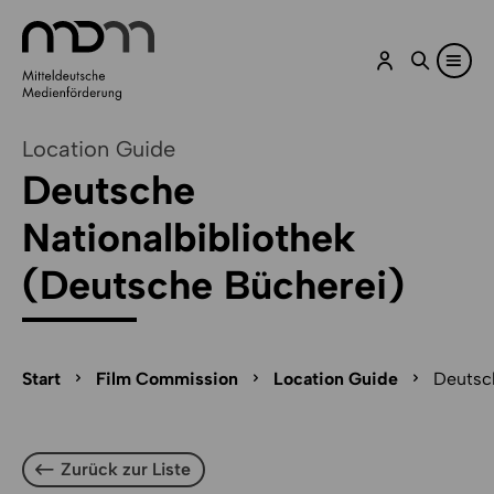
Zum Inhalt springen
Zu Optionen zum Teilen springen
Zum Cookie-Manager-Öffner springen
Zum Seitenfuß springen
Location Guide
Deutsche
Nationalbibliothek
(Deutsche Bücherei)
Seitenpfad-Navigation überspringen
Seitenpfad
Start
Film Commission
Location Guide
Deutsch
Zurück zur Liste