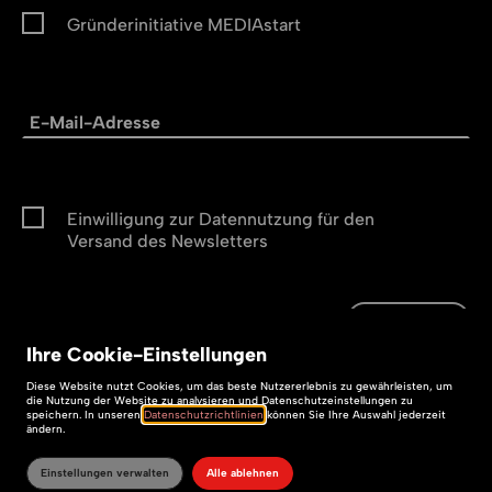
Gründerinitiative MEDIAstart
Einwilligung zur Datennutzung für den
Versand des Newsletters
Abonnieren
Abonnieren
Ihre
Cookie
-Einstellungen
Impressum
Diese
Website
nutzt Cookies, um das beste Nutzererlebnis zu gewährleisten, um
die Nutzung der
Website
zu analysieren und Datenschutzeinstellungen zu
speichern. In unseren
Datenschutzrichtlinien
können Sie Ihre Auswahl jederzeit
Datenschutz
ändern.
Barrierefreiheit
Einstellungen verwalten
Alle ablehnen