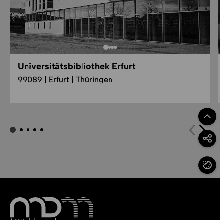
Universitätsbibliothek Erfurt
99089 | Erfurt | Thüringen
Zum Se
Option
Cookie