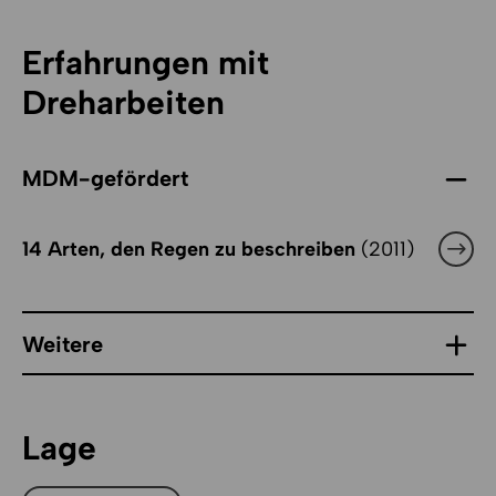
oder Ton-Projekte, welche Arbeit und Auftrag der
Deutschen Nationalbibliothek darstellen oder in
Erfahrungen mit
künstlerisch-erläuternder Weise zum Inhalt haben.
Für ausschließlich kommerzielle oder unterhaltende
Dreharbeiten
Projekte steht die Location nicht zur Verfügung.
MDM-gefördert
14 Arten, den Regen zu beschreiben
(2011)
Weitere
Lage