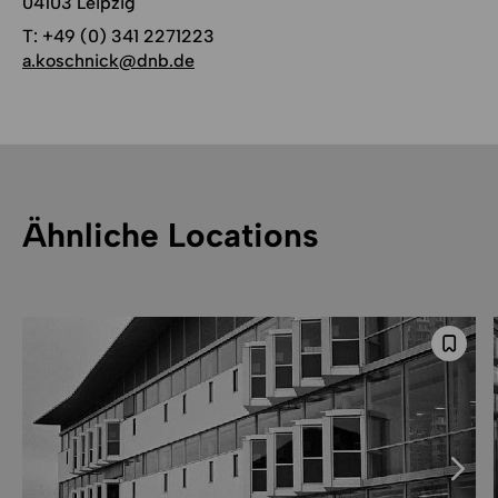
04103 Leipzig
T:
+49 (0) 341 2271223
a.koschnick@dnb.de
Ähnliche Locations