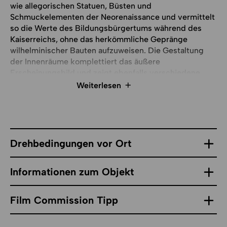
wie allegorischen Statuen, Büsten und
Schmuckelementen der Neorenaissance und vermittelt
so die Werte des Bildungsbürgertums während des
Kaiserreichs, ohne das herkömmliche Gepränge
wilhelminischer Bauten aufzuweisen. Die Gestaltung
der Innenräume komplettiert das äußere
Erscheinungsbild und zeigt ebenfalls verschiedene
Kunstwerke. Neben den geschmackvoll schlicht
Weiterlesen
eingerichteten historischen Lesesälen sind das Foyer
und die Treppenhalle, das Sitzungszimmer sowie eine
Cafeteria original erhalten bzw. restauriert. 2011 wurde
der jüngste Erweiterungsbau eröffnet. Das Gebäude
bietet Magazine für die Bestände der Bibliothek sowie
Drehbedingungen vor Ort
einen Lesesaal und Ausstellungsflächen für das
Deutsche Buch- und Schriftmuseum.
Informationen zum Objekt
Drehgenehmigungen in der Deutschen
Nationalbibliothek sind in jedem Fall eine
Film Commission Tipp
Einzelfallentscheidung der Hausleitung. Gute
Aussichten auf eine solche Genehmigung haben Bild-