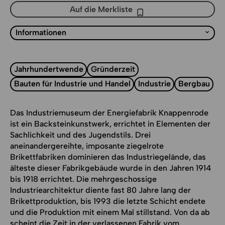
Auf die Merkliste
Auf die Merkliste
Liste mit Sprungmarken
Informationen
Jahrhundertwende
Gründerzeit
Bauten für Industrie und Handel
Industrie
Bergbau
Das Industriemuseum der Energiefabrik Knappenrode
ist ein Backsteinkunstwerk, errichtet in Elementen der
Sachlichkeit und des Jugendstils. Drei
aneinandergereihte, imposante ziegelrote
Brikettfabriken dominieren das Industriegelände, das
älteste dieser Fabrikgebäude wurde in den Jahren 1914
bis 1918 errichtet. Die mehrgeschossige
Industriearchitektur diente fast 80 Jahre lang der
Brikettproduktion, bis 1993 die letzte Schicht endete
und die Produktion mit einem Mal stillstand. Von da ab
scheint die Zeit in der verlassenen Fabrik vom