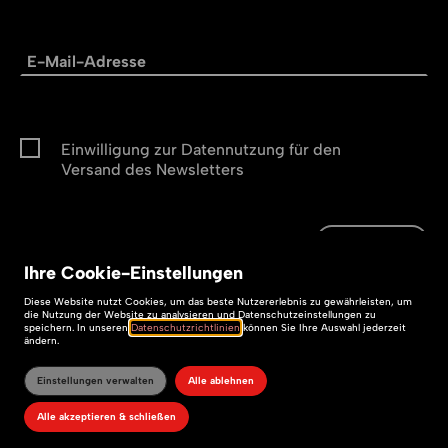
Einwilligung zur Datennutzung für den
Versand des Newsletters
Abonnieren
Abonnieren
Ihre
Cookie
-Einstellungen
Impressum
Diese
Website
nutzt Cookies, um das beste Nutzererlebnis zu gewährleisten, um
die Nutzung der
Website
zu analysieren und Datenschutzeinstellungen zu
speichern. In unseren
Datenschutzrichtlinien
können Sie Ihre Auswahl jederzeit
Datenschutz
ändern.
Barrierefreiheit
Einstellungen verwalten
Alle ablehnen
Alle akzeptieren & schließen
599media – TYPO3-Agentur Freiberg