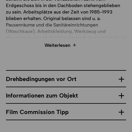
Erdgeschoss bis in den Dachboden stehengeblieben
zu sein. Arbeitsplätze aus der Zeit von 1985-1993
blieben erhalten. Original belassen sind u. a.
Pausenräume und die Sanitäreinrichtungen
(Waschkaue), Arbeitskleidung, Werkzeug und
Maschinenbestand. Die historische Brikettiertechnik ist
in ihrem ursprünglichen Zusammenhang erlebbar. Auf
Weiterlesen
dem Gelände befindet sich zudem eine
Draisinenstrecke, ein Umschlagbahnhof mit
historischer Eisenbahntechnik, ein Förderturm und ein
unterirdischer Stollengang, ein Steigerhaus, historische
Bergbautechnik (LMBV) u. v. m.
Drehbedingungen vor Ort
Informationen zum Objekt
Film Commission Tipp