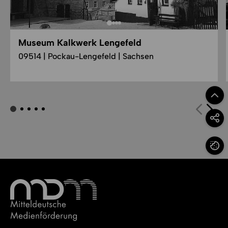
Museum Kalkwerk Lengefeld
09514 | Pockau-Lengefeld | Sachsen
Zum Se
Option
Cookie