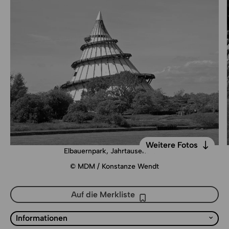
Weitere Fotos
Elbauernpark, Jahrtausendturm
Weitere Fotos
© MDM / Konstanze Wendt
Auf die Merkliste
Auf die Merkliste
Liste mit Sprungmarken
Informationen