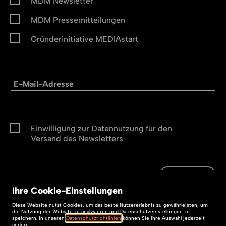
MDM Newsletter
MDM Pressemitteilungen
Gründerinitiative MEDIAstart
Einwilligung zur Datennutzung für den
Versand des Newsletters
Abonnieren
Ihre
Cookie
-Einstellungen
Abonnieren
Impressum
Diese
Website
nutzt Cookies, um das beste Nutzererlebnis zu gewährleisten, um
die Nutzung der
Website
zu analysieren und Datenschutzeinstellungen zu
speichern. In unseren
Datenschutzrichtlinien
können Sie Ihre Auswahl jederzeit
ändern.