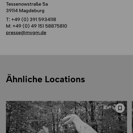
Tessenowstraße 5a
39114 Magdeburg
T:
+49 (0) 391 5934118
M:
+49 (0) 49 151 58875810
presse@mvgm.de
Ähnliche Locations