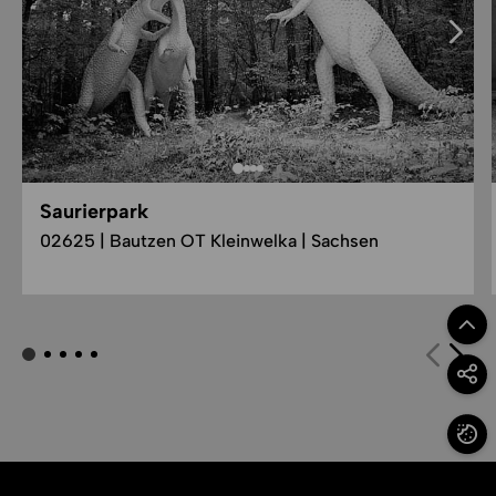
Saurierpark
02625 | Bautzen OT Kleinwelka | Sachsen
Zum Se
Option
Cookie