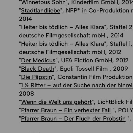
"
Winnetous Sohn
", Kinderfilm GmbH, 201
"
Stadtlandliebe
", NFP* in Co-Produktion 
2014
"Heiter bis tödlich – Alles Klara", Staffel
deutsche Filmgesellschaft mbH , 2014
"Heiter bis tödlich – Alles Klara", Staffel 
deutsche Filmgesellschaft mbH, 2012
"
Der Medicus
", UFA Fiction GmbH, 2012
"
Black Death
", Egoli Tossell Film , 2009
"
Die Päpstin
", Constantin Film Produkti
"
1 ½ Ritter – auf der Suche nach der hinr
2008
"
Wenn die Welt uns gehört
", LichtBlick 
"
Pfarrer Braun – Ein verhexter Fall
", POL
"
Pfarrer Braun – Der Fluch der Pröbstin
",