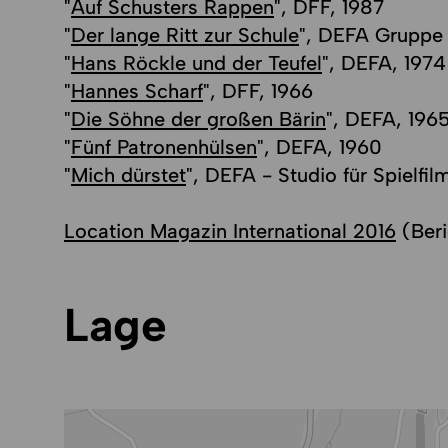
"
Auf Schusters Rappen
", DFF, 1987
"
Der lange Ritt zur Schule
", DEFA Gruppe 
"
Hans Röckle und der Teufel
", DEFA, 1974
"
Hannes Scharf
", DFF, 1966
"
Die Söhne der großen Bärin
", DEFA, 196
"
Fünf Patronenhülsen
", DEFA, 1960
"
Mich dürstet
", DEFA - Studio für Spielfi
Location Magazin International 2016
(Beri
Lage