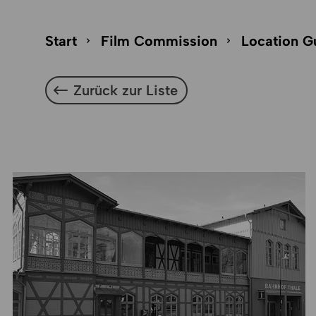
Seitenpfad-Navigation überspringen
Seitenpfad
Start
Film Commission
Location G
Zurück zur Liste
Zurück zur Liste