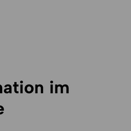
mation im
e