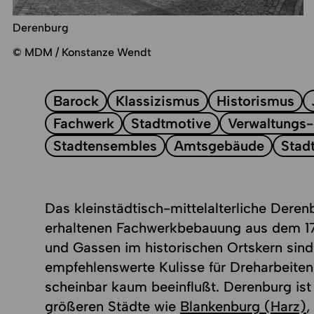
Derenburg
© MDM / Konstanze Wendt
Barock
Klassizismus
Historismus
Fachwerk
Stadtmotive
Verwaltungs-
Stadtensembles
Amtsgebäude
Stad
Das kleinstädtisch-mittelalterliche Dere
erhaltenen Fachwerkbebauung aus dem 17.
und Gassen im historischen Ortskern sind
empfehlenswerte Kulisse für Dreharbeiten,
scheinbar kaum beeinflußt. Derenburg ist
größeren Städte wie
Blankenburg (Harz)