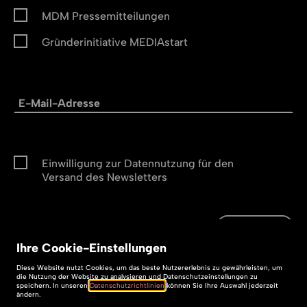
MDM Pressemitteilungen
Gründerinitiative MEDIAstart
Einwilligung zur Datennutzung für den
Versand des Newsletters
Abonnieren
Ihre
Cookie
-Einstellungen
Abonnieren
Impressum
Diese
Website
nutzt Cookies, um das beste Nutzererlebnis zu gewährleisten, um
die Nutzung der
Website
zu analysieren und Datenschutzeinstellungen zu
speichern. In unseren
Datenschutzrichtlinien
können Sie Ihre Auswahl jederzeit
Datenschutz
ändern.