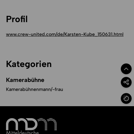
Profil
www.crew-united.com/de/Karsten-Kube_150631.html
Kategorien
Zum Se
Kamerabühne
Option
Kamerabühnenmann/-frau
Cookie