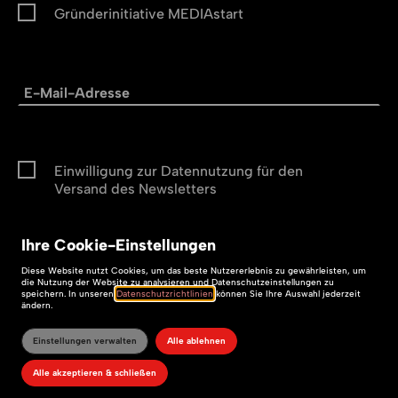
Gründerinitiative MEDIAstart
Einwilligung zur Datennutzung für den
Versand des Newsletters
Ihre
Cookie
-Einstellungen
Abonnieren
Diese
Website
nutzt Cookies, um das beste Nutzererlebnis zu gewährleisten, um
Abonnieren
die Nutzung der
Website
zu analysieren und Datenschutzeinstellungen zu
speichern. In unseren
Datenschutzrichtlinien
können Sie Ihre Auswahl jederzeit
Impressum
ändern.
Datenschutz
Einstellungen verwalten
Alle ablehnen
Alle akzeptieren & schließen
Barrierefreiheit