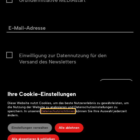
Gründerinitiative MEDIAstart
Einwilligung zur Datennutzung für den
Versand des Newsletters
Abonnieren
Abonnieren
Ihre
Cookie
-Einstellungen
Impressum
Diese
Website
nutzt Cookies, um das beste Nutzererlebnis zu gewährleisten, um
die Nutzung der
Website
zu analysieren und Datenschutzeinstellungen zu
speichern. In unseren
Datenschutzrichtlinien
können Sie Ihre Auswahl jederzeit
Datenschutz
ändern.
Barrierefreiheit
Einstellungen verwalten
Alle ablehnen
Alle akzeptieren & schließen