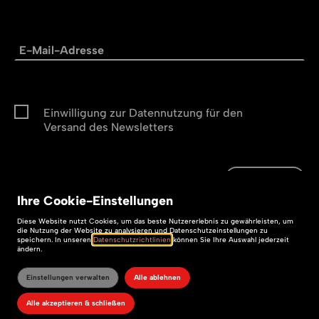
Einwilligung zur Datennutzung für den
Versand des Newsletters
Abonnieren
Abonnieren
Ihre
Cookie
-Einstellungen
Impressum
Diese
Website
nutzt Cookies, um das beste Nutzererlebnis zu gewährleisten, um
die Nutzung der
Website
zu analysieren und Datenschutzeinstellungen zu
speichern. In unseren
Datenschutzrichtlinien
können Sie Ihre Auswahl jederzeit
Datenschutz
ändern.
Barrierefreiheit
Einstellungen verwalten
Alle ablehnen
Alle akzeptieren & schließen