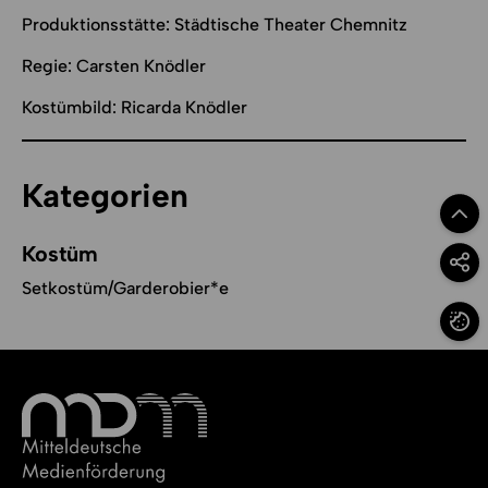
Produktionsstätte: Städtische Theater Chemnitz
Regie: Carsten Knödler
Kostümbild: Ricarda Knödler
Kategorien
Zum Se
Kostüm
Option
Setkostüm/Garderobier*e
Cookie