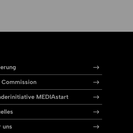
derung
m Commission
derinitiative MEDIAstart
elles
 uns