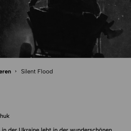
eren
Silent Flood
chuk
in der Ukraine lebt in der wunderschönen