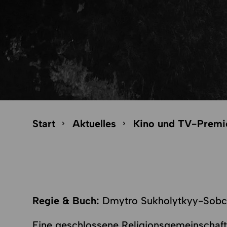
Seitenpfad-Navigation überspringen
Seitenpfad
Start
Aktuelles
Kino und TV-Premi
Regie & Buch:
Dmytro Sukholytkyy-Sob
Eine geschlossene Religionsgemeinschaft 