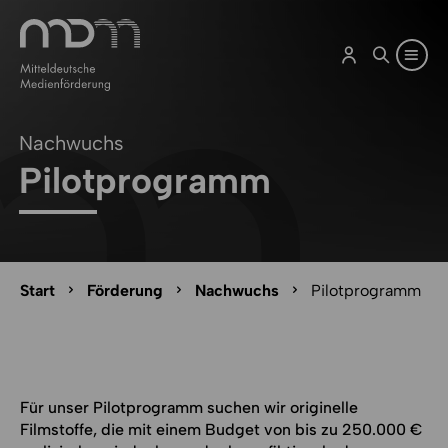
Zum Inhalt springen
Zu Optionen zum Teilen springen
Zum Cookie-Manager-Öffner springen
Zum Seitenfuß springen
Nachwuchs
Pilotprogramm
Seitenpfad-Navigation überspringen
Seitenpfad
Start
Förderung
Nachwuchs
Pilotprogramm
Für unser Pilotprogramm suchen wir originelle
Filmstoffe, die mit einem Budget von bis zu 250.000 €