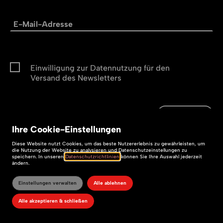
Einwilligung zur Datennutzung für den
Versand des Newsletters
Abonnieren
Abonnieren
Ihre
Cookie
-Einstellungen
Impressum
Diese
Website
nutzt Cookies, um das beste Nutzererlebnis zu gewährleisten, um
die Nutzung der
Website
zu analysieren und Datenschutzeinstellungen zu
speichern. In unseren
Datenschutzrichtlinien
können Sie Ihre Auswahl jederzeit
Datenschutz
ändern.
Barrierefreiheit
Einstellungen verwalten
Alle ablehnen
Alle akzeptieren & schließen
599media – TYPO3-Agentur Sachsen