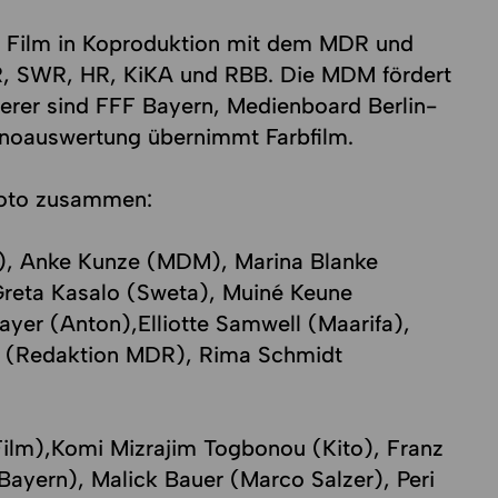
r Film in Koproduktion mit dem MDR und
 SWR, HR, KiKA und RBB. Die MDM fördert
erer sind FFF Bayern, Medienboard Berlin-
noauswertung übernimmt Farbfilm.
Foto zusammen:
), Anke Kunze (MDM), Marina Blanke
 Greta Kasalo (Sweta), Muiné Keune
ayer (Anton),Elliotte Samwell (Maarifa),
n (Redaktion MDR), Rima Schmidt
Film),Komi Mizrajim Togbonou (Kito), Franz
ayern), Malick Bauer (Marco Salzer), Peri