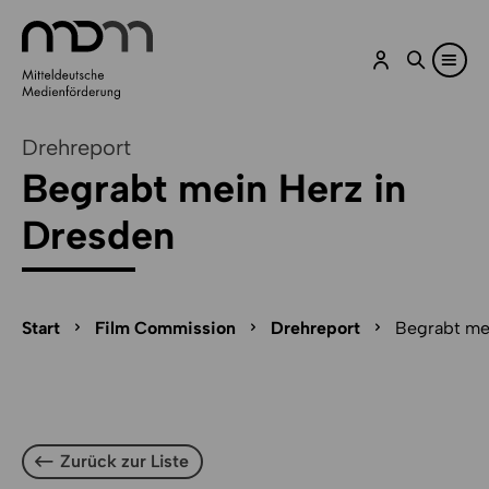
Zum Inhalt springen
Zu Optionen zum Teilen springen
Zum Cookie-Manager-Öffner springen
Zum Seitenfuß springen
Drehreport
Begrabt mein Herz in
Dresden
Seitenpfad-Navigation überspringen
Seitenpfad
Start
Film Commission
Drehreport
Begrabt me
Zurück zur Liste