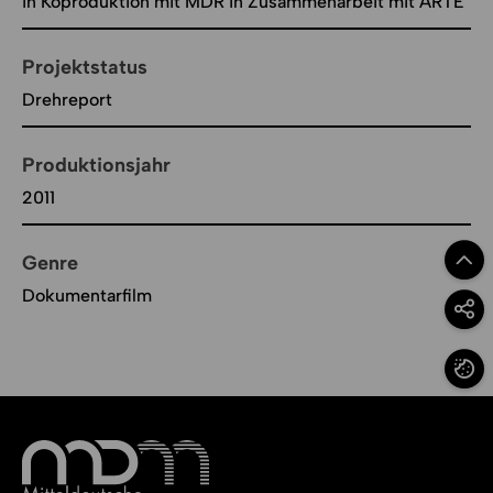
in Koproduktion mit MDR in Zusammenarbeit mit ARTE
Projektstatus
Drehreport
Produktionsjahr
2011
Genre
Zum Se
Dokumentarfilm
Option
Cookie