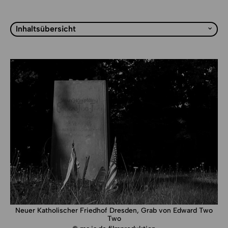
Zurück zur Liste
Liste mit Sprungmarken
Inhaltsübersicht
Neuer Katholischer Friedhof Dresden, Grab von Edward Two
Two