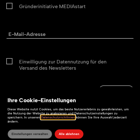
Gründerinitiative MEDIAstart
Einwilligung zur Datennutzung für den
Versand des Newsletters
Abonnieren
Abonnieren
Ihre
Cookie
-Einstellungen
Impressum
Diese
Website
nutzt Cookies, um das beste Nutzererlebnis zu gewährleisten, um
die Nutzung der
Website
zu analysieren und Datenschutzeinstellungen zu
speichern. In unseren
Datenschutzrichtlinien
können Sie Ihre Auswahl jederzeit
Datenschutz
ändern.
Barrierefreiheit
Einstellungen verwalten
Alle ablehnen