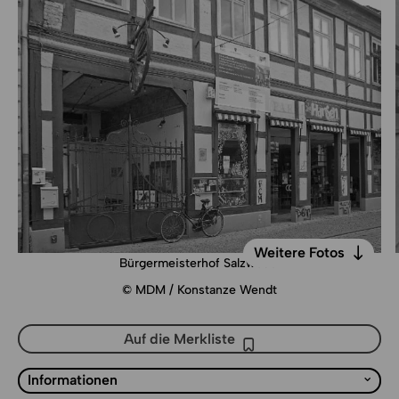
Weitere Fotos
Bürgermeisterhof Salzwedel
Weitere Fotos
© MDM / Konstanze Wendt
Auf die Merkliste
Auf die Merkliste
Liste mit Sprungmarken
Informationen