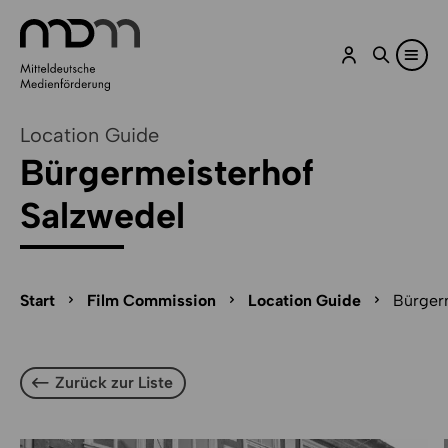
Zum Inhalt springen
Zu Optionen zum Teilen springen
Zum Cookie-Manager-Öffner springen
Zum Seitenfuß springen
Location Guide
Bürgermeisterhof
Salzwedel
Seitenpfad-Navigation überspringen
Seitenpfad
Start
Film Commission
Location Guide
Bürger
Zurück zur Liste
Zurück zur Liste